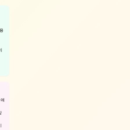
조용
리
연애
감
이